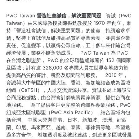
PwC Taiwan
營造社會誠信，解決重要問題
資誠（PwC
Taiwan）由朱國璋教授及陳振銑教授於 1970 年創立，秉
持「營造社會誠信，解決重要問題」的使命，持續追求卓
越，堅持正直誠信及維持高品質的專業素養，並善盡企業
責任、促進變革，以贏得公眾信賴，五十多年來伴隨台灣
經濟發展，業務不斷蓬勃成長。 PwC Taiwan 為 PwC
在台灣之聯盟所， PwC 的全球聯盟組織遍佈 152 個國家
及區域，計有逾 328,000 名專業人員在世界各地致力於
提供高品質的審計、稅務及顧問諮詢服務。 2010 年，
資誠與大中華區的中國大陸、香港、新加坡結合成為區域
組織（CaTSH），人才交流資源共享。資誠並於上海設立
台商服務據點，由台灣會計師統籌兩岸資源，提供台商在
地服務。 為了提供客戶更完整的跨疆界專業服務，PwC
組成亞太區域聯盟（PwC Asia Pacific），結合區域內包
括台灣、 中國大陸與香港、日本、新加坡、澳洲、紐西
蘭、印尼、馬來西亞、越南、泰國、菲律賓等地，希望透
過多方合作、 增加透明度及彼此連結，創造更多區域發展