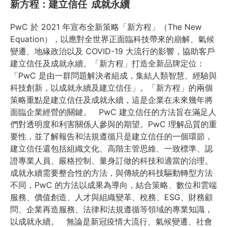
新方程：建立信任
成就永續
PwC 於 2021 年宣布全新策略「新方程」（The New
Equation），以應對全世界正面臨科技帶來的崩解、氣候
變遷、地緣政治以及 COVID-19 大流行的影響，協助客戶
建立信任及成就永續。「新方程」打造全新品牌定位：
「PwC 是由一群問題解決者組成，集結人類智慧、經驗與
科技創新，以成就永續及建立信任」。「新方程」的兩個
策略重點是建立信任及成就永續，這是企業在未來幾年將
面臨企業經營的關鍵。 PwC 建立信任的方法旨在滿足人
們對透明度和利害關係人參與的期望。PwC 理解品質的重
要性，並了解報告和法規遵循只是建立信任的一個環節，
建立信任還包括組織文化、高階主管思維、一致標準、認
證專業人員、嚴格控制、量身訂做的科技和適當的治理。
成就永續需要整合性的方法，與傳統的科技驅動轉型方法
不同，PwC 的方法以成果為導向，結合策略、數位和雲端
服務、價值創造、人才與組織變革、稅務、ESG、財務顧
問、企業再造服務、法律和法規遵循等領域的專業知識，
以成就永續。 無論是新冠疫情大流行、氣候變遷、社會