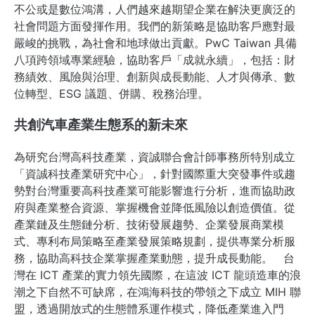
不公或是數位鴻溝，人們越來越期望企業在解決更廣泛的
社會問題方面發揮作用。我們的新策略是協助客戶應對最
嚴峻的挑戰，為社會和地球做出貢獻。PwC Taiwan 具備
八項跨領域專業經驗，協助客戶「成就永續」，包括：財
務績效、風險與治理、創新與成長動能、人才與傳承、數
位轉型、ESG 議題、併購、稅務治理。
共創汽車產業生態系的新未來
為研究台灣高科技產業，資誠聯合會計師事務所特別成立
「資誠科技產業研究中心」，針對國際重大突發事件或趨
勢對台灣重要高科技產業可能影響進行分析，進而協助政
府與產業整合資源、掌握機會並降低風險以創造價值。從
產業鏈及生態鏈分析、技術發展趨勢、企業發展商業模
式、專利布局策略至產業發展策略規劃，提供專業分析服
務，協助高科技企業掌握產業動態，提升成長動能。 台
灣在 ICT 產業的實力領先國際，在這波 ICT 龍頭造車的浪
潮之下自然不可缺席，在鴻海科技的帶領之下成立 MIH 聯
盟，透過開放式的生態體系運作模式，降低產業進入門