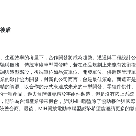
強後盾
、生產效率的考量下，合作開發將成為趨勢。透過與工程設計公
驗與服務。傳統車廠車型開發時，若在產品規劃上未能有效銜接
調與造型階段，後端單位如品質單位、開發單位、供應鏈管理單
業的夥伴協力開發，對新創公司而言，會是最佳策略。而這正是M
精的資源，以合作的形式來達成未來的車型開發、零組件供件、
的一種產品，過去台灣雖專精於零組件製造，但是沒有搭上系統
期許為台灣產業帶來機會，所以MIH聯盟除了協助夥伴與國際 Ti
系統整合商。最後，MIH開放電動車聯盟誠摯希望能邀請更多的