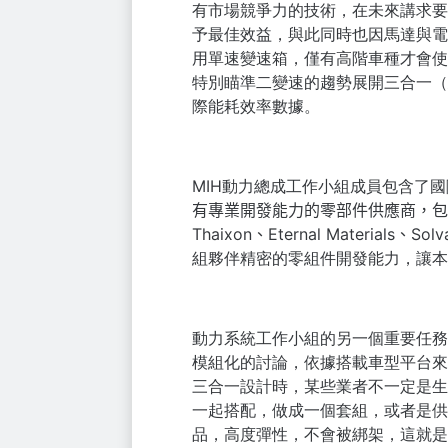
有市場競爭力的技術，在未來講求要
予最佳效益，與此同時也因馬達與
用單速變速箱，僅有高階車種才會使
特別瞄準二變速的趨勢展開三合一（馬達
際能耗效率數據。
MIH
動力總成工作小組成員包含了國際的
有專業開發
能力的零部件供應商，包含 Gr
Th
aixon、Eternal Materials、So
組夥伴精密的零組件開發能力，讓本
動力系統工作小組的另一個重要任務
模組化的討論，依據搭載車型平台來
三合一設計時，某些業者不一定是生
一起搭配，做成一個套組，或者是供
品，高度彈性，不會被綁架，這就是