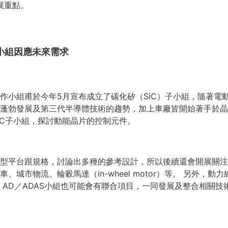
展重點。
子小組因應未來需求
作小組甫於今年5月宣布成立了碳化矽（SiC）子小組，隨著電
蓬勃發展及第三代半導體技術的趨勢，加上車廠皆開始著手於晶
iC子小組，探討動能晶片的控制元件。
型平台跟規格，討論出多種的參考設計，所以後續還會開展關注
城市物流、輪轂馬達（in-wheel motor）等。 另外，動
 AD／ADAS小組也可能會有聯合項目，一同發展及整合相關技