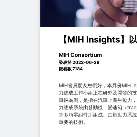
【MIH Insight
MIH Consortium
發表於 2022-06-28
觀看數 7184
MIH會員朋友您們好，本月份MIH In
力總成工作小組正在研究及開發的技
車輛為例，是指在汽車上產生動力，
力總成系統由發動機、變速箱（
tran
等多項零組件所組成。由於動力系統
重要的技術。