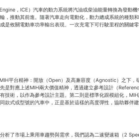
ustion Engine，ICE）汽車的動力系統將汽油或柴油能量轉換
輪，推動其前進。隨著汽車走向電動化，動力總成系統的種類和
成是攸關電動車功率輸出表現、一次充電下可行駛里程的關鍵零
IH平台精神：開放（Open）及高兼容度（Agnostic）之下
先是
對應上述MIH兩大價值精神，透過建立參考設計（Referenc
有技術，以作為參考設計主題。第二則是標準化跟模組化，MI
同款式或型號的汽車中，正是基於這樣的高度彈性，協助夥伴建
了市場上乘用車趨勢與需求，我們認為二速變速箱（2 Speed G