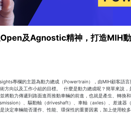
s】以Open及Agnostic精神，打造M
sights專欄的主題為
動力總成（
Powertrain
），由MIH顧客語
術方向以及工作小組的目標。
什麼是動力總成呢？簡單來說，
並將動力傳遞到路面進而推動車輛的前進，也就是產生、轉換和
smission
）、驅動軸（driveshaft）、車軸（
axles
）、差速器
是決定車輛能否運作、性能、環保性的重要因素，加上使用較多