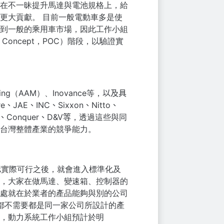
在不一昧提升馬達與電池規格上，給
更大貢獻。
目前一般電動車多是使
到一般的乘用車市場，因此工作小組
oncept，POC）階段，以驗證實
ring（
AAM）、Inovance等，
以及具
ore、JAE、INC、Sixxon、Nitto、
a、
Conq
uer、D&V等
，透過
這些與同
台灣整體產業的競爭能力。
認實際可行之後，就會進入標準化及
，大家在做馬達、變速箱、控制器的
處就在於業者的產品能夠與別的公司
，都不需要都是同一家公司所設計的產
，動力系統工作小組預計於明