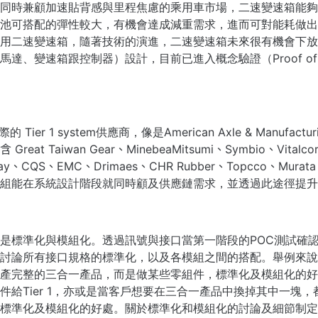
同時兼顧加速貼背感與里程焦慮的乘用車市場，二速變速箱能夠
電池可搭配的彈性較大，有機會達成減重需求，進而可對能耗做出
用二速變速箱，隨著技術的演進，二速變速箱未來很有機會下放
、變速箱跟控制器）設計，目前已進入概念驗證（Proof of C
 Tier 1
system
供應商，像是
American Axle & Manufactu
eat Taiwan Gear、Mineb
eaMitsumi、Symbio、Vitalc
lvay、CQS、E
MC、Drimaes、CHR Rubber、Topcco、
Murat
組能在系統設計階段就同時顧及供應鏈需求，並透過此途徑提升
是標準化與模組化。透過訊號與接口當第一階段的POC測試確
討論所有接口規格的標準化，以及各模組之間的搭配。
舉例來說
產完整的三合一產品，而是做某些零組件，標準化及模組化的好
件給Tier 1，亦或是當客戶想要在三合一產品中換掉其中一塊
標準化及模組化的好處。關於標準化和模組化的討論及細節制定