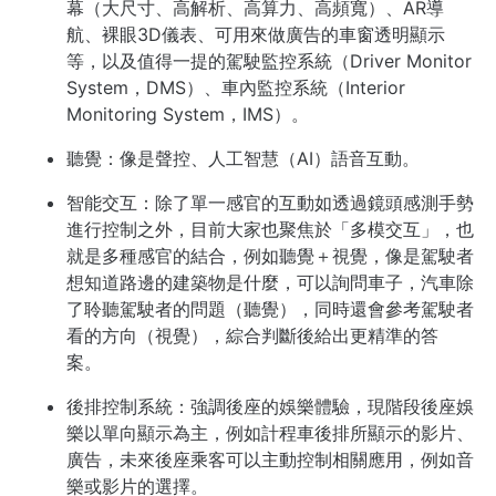
幕（
大
尺寸
、
高解析、高算力、高頻寬
）、AR導
航、裸眼3D儀表、可用來做廣告的
車窗透明顯示
等，以及值得一提的
駕駛
監控系統（
Driver Monitor
System，DMS）、
車內監控系統（Interior
Monitoring System，IMS）。
聽覺：像是聲控、人工智慧（AI）語音互動
。
智能交互：除了單一感官的互動如
透過鏡頭
感測
手勢
進行控制之外，目前大家
也聚焦於
「
多模交互」，也
就是多種感官的結合，例如聽覺＋視覺，像是駕駛者
想知道路邊的建築物是什麼，可以詢問車子，汽車除
了聆聽駕駛者的問題（聽覺），同時還會
參考
駕駛
者
看的方向（視覺
），
綜合
判斷後
給出更精準的
答
案
。
後排控制系統：強調後座的娛樂
體驗
，現階段後座娛
樂以
單向
顯示為主，例如
計程車
後
排
所顯示
的
影片、
廣告，未來後
座
乘客
可以
主動
控制相關應用
，例如音
樂或影片的選擇
。