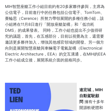
MIH智慧座艙工作小組目前
約有20多家
夥伴
參與
，
主席為
公信電子，目前進行
中的
任務
包括公信電子
、
TomTom
、
賽輪思
（Cerence）
所
努力
帶領展開的
多種
任務小組
，該
小組
將在11月8日
進行「開放座艙架構」
和「低功耗
DMS」的成果發表
。
同時，工作小組也提出不少值得研
究的議題，首先，在五感部分，目前以視覺為主，還需要
邀請更多夥伴加入，增強其他感官領域的開發
。
另一個
方
向
則是展開
智慧
座艙與
車輛電子電氣架構（
Electronical
Electric Architecture，EEA）
的交互溝通
，
在MIH的EEA
工作小組成立後，
展開系統介面的規格同步
。
連宏城，MIH
自動駕駛顧
問
擁有十多年
開源軟硬體和