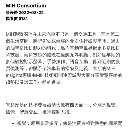
MIH Consortium
發表於 2022-08-22
觀看數 9181
MIH聯盟深信在未來汽車不只是一個交通工具，而是第二
個生活空間，將把駕駛或乘客的食衣住行娛樂串聯。過去
的油車是比拼動力的時代，邁入電動車世界後更多是比拼
科技感，而科技感的體現在座艙尤為明顯，例如從早期的
多個觸控顯示螢幕、手勢操作、
語音互動，再到近期的疲
勞偵測等，都賦予了汽車新的樣貌及定義。本期的MIH
Insights專欄由MIH技術顧問連宏城與大家分享智慧座艙的
趨勢以及該工作小組
的進展。
智慧座艙的技術發展趨勢大致有四大面向，分別是視覺、
聽覺、智慧交互、後排控制系統
。
視覺：應用非常多元，像是消費者相對熟悉的顯示螢