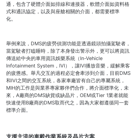
通，包含
了
硬體介面如排線
和連接器
，軟體介面
如資料格
式
和通訊協定
，以及與座艙相關的介面，都需要標準
化
。
舉例來說，
DMS的疲勞偵測功能
是
透過鏡頭拍攝駕駛
者
，
當駕駛
者
打瞌睡時，除了
本身
發出
警示外，
更
可以將資訊
傳送給中央的
車用資訊娛樂系統（In-Vehicle
Infotainment System，IVI），
讓IVI
播放音樂，緩解乘客
的疲憊感。舉凡交互的過程必定會牽涉到介面，目前DMS
和IVI之間的交互系統，各家車廠
皆
有自己的
專
屬
系統，
MIH的工作是與
業界專家
夥伴
們
合作，將介面標準化，未
來，A廠商的DMS缺貨或缺晶片，
OEM或
Tier 1業者就能
快速使用B廠商的DMS取而代之
，因為大家都遵循同一套
標準介面
。
支援主流的車載作業系統及晶片方案