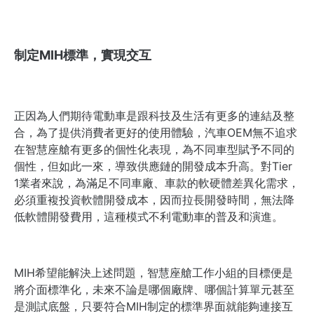
制定MIH標準，實現交互
正因為人們期待電動車是跟科技及生活有更多的連結及整
合，為了提供消費者更好的使用體驗，汽車OEM無不追求
在智慧座艙有更多的個性化表現，為不同車型賦予不同的
個性，但如此一來，
導致供應鏈的開發成本升高。對Tier
1業者來說，為滿足不同車廠、車款的
軟硬體
差異化需求，
必須
重複投資軟體開發成本，
因而
拉長開發時間，
無法降
低軟體
開發費用，這種模式不利電動車的普及和演進。
MIH希望能解決上述問題，智慧座艙工作小組的目標便是
將介面標準化，未來不論是哪個廠牌、哪個計算單元甚至
是測試底盤，只要符合MIH制定的標準界面就能夠連接互