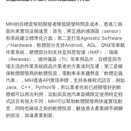
MIH的目標是
幫助開發者降低開發時間及成本，透過三個
面向來實現這個遠景：首先，將五感的感測器（sensor）
和系統建立標準化介面；第二是打造A
gnostic Software
／Hardware，軟體部分
支持
Android、AGL、QNX
等車載
作業系統，硬體部分則
支持
是與
恩智浦（NXP）、瑞薩
（
Renesas）
、德州儀器（TI）
等車用晶片，目標是與市
場
主流
的
作業系統跟晶片業者
的
方案達到互通；第三是確
保軟體開發商的軟體投資
，
電動車
未來
趨勢是「軟體定義
汽車」，MIH透過API實現串聯，
支持各種
程式
語言，
例如
Java、C++、Python等，所以業者先前已經
開發好的軟
體都可以再次利用，這點與其他汽車架構限定使用特定程
式語言
有很大不同，MIH可以幫助軟體開發商快速實現
創
意，同時也確保
之前的軟體投資，解放過去產業綁手綁腳
的狀況，加速產業創新
。