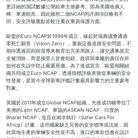
更詳細的測試數據公開給車主做參考。因為美國地廣人
稀、車速較高，因此雖然二個NCAP的評測項目略有不
同，安全評級重點皆較注重在乘員保護方面。
歐盟的Euro NCAP於1996年成立，緣起於瑞典議會通過
零死亡願景（Vision Zero），重新定義道路安全問題，不
期待透過罰則與宣導來教育出完美用路人，讓交通事故完
全被消除，而是接受人皆會犯錯，政府與車廠的責任在於
如何在失誤中防止嚴重死傷。為了達成宣言，歐盟相關組
織共同成立Euro NCAP，透過指標評級來敦促車輛的安全
性發展，是當今全球新車評鑑計畫最具影響力的主要參考
對象。
英國於2011年成立Global NCAP組織，先後成功輔導拉丁
美洲的Latin NCAP、東協的ASEAN NCAP、印度的
Bharat NCAP，並且在南非執行《Safer Cars For 
Africa》計畫，這些國家缺乏完善的安全標準或法規，因
此當地生產的車輛安全性並不高，進口的車款也會在設計