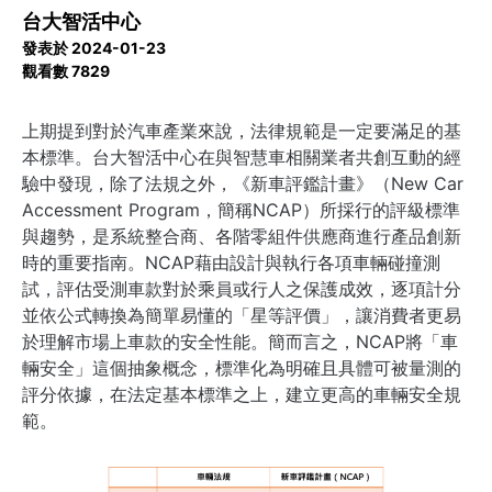
台大智活中心
發表於 2024-01-23
觀看數 7829
上期提到對於汽車產業來說，法律規範是一定要滿足的基
本標準。台大智活中心在與智慧車相關業者共創互動的經
驗中發現，除了法規之外，《新車評鑑計畫》（New Car 
Accessment Program，簡稱NCAP）所採行的評級標準
與趨勢，是系統整合商、各階零組件供應商進行產品創新
時的重要指南。NCAP藉由設計與執行各項車輛碰撞測
試，評估受測車款對於乘員或行人之保護成效，逐項計分
並依公式轉換為簡單易懂的「星等評價」，讓消費者更易
於理解市場上車款的安全性能。簡而言之，NCAP將「車
輛安全」這個抽象概念，標準化為明確且具體可被量測的
評分依據，在法定基本標準之上，建立更高的車輛安全規
範。