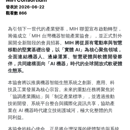
發表於 2026-06-22
觀看數 866
為引領下一世代的產業變革，MIH
聯盟宣布啟動轉型，
籌備成立「
MIH
台灣機
器智能產業協會」，並正式對外
展開全新階段的會員招募。
MIH 將從原有電動車與智慧
移動的堅實基礎出發，以「實體 AI」為核心聚焦領域，
全面連結機器人、邊緣運算、智慧硬體與軟體開發夥
伴，共同建構面向「AI 機器」時代的全
球開放式軟硬體
生態系。
本協會將以推廣機器智能生態系統之創新、應用、科
技及工業發展為核心宗
旨。未來的重點任務將聚焦於
「協調產業團結」與「制定產業標準」，並透過
推動
技術開發、系統平台整合與國際化資訊共享，協助產
業在
AI
機器時代建立
技術護城河，極大化整體的共
同利益。
本協會的核心使命，正是將台灣深厚的硬體製造與系統