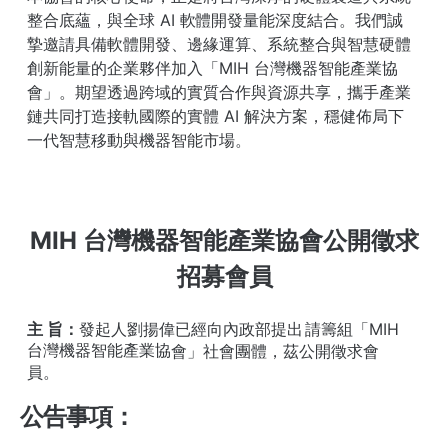
整合底蘊，與全球
AI
軟
體開發量能深度結合。我們誠
摯邀請具備軟體開發、邊緣運算、系統整合與智慧硬體
創新能量的企業夥伴加入「MIH 台灣機器智能產業協
會」。期望透過跨
域的實質合作與資源共享，攜⼿產業
鏈共同打造接軌國際的實體
AI
解決方案，
穩健佈局下
一代智慧移動與機器智能市場。
MIH
台灣機器智能產業協會公開徵求
招募會員
主 旨：
發起⼈劉揚偉已經向內政部提
出
請籌組「MIH
台灣機器智能產業協
會」社會團體，茲公開徵求會
員。
公告事項：