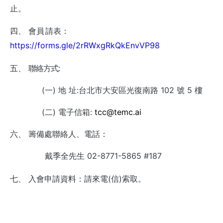
止。
四、
會
員
請表
：
https://forms.gle/2rRWxgRkQkEnvVP98
五、
聯絡方式:
(一)
地 址:台北市大安區光復南路
102
號
5
樓
(二)
電子信箱:
tcc@temc.ai
六、
籌備處聯絡⼈、電話：
戴季全先生 02-8771-5865
#187
七、
入會申
請資料：請來電(信)索取
。