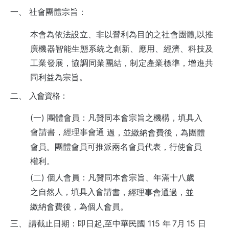
一、
社會團體宗旨：
本會為依法設立、非以營利為目的之社會團體,以推
廣機器智能生態系統之創新、應用、經濟、科技及
工業發展，協調同業團結，制定產業標準，增進共
同利益為宗旨。
二、
入會資格：
(一)
團體會員：凡贊同本會宗旨之機構，填具入
會
請書，經理事會通
過，並繳納會費後，為團體
會員。團體會員可推派兩名會員代表，行使會
員
權利。
(二)
個⼈會員：凡贊同本會宗旨、年滿十八歲
之自然⼈，填具入會
請
書，經理事會通過，並
繳納會費後，為個⼈會員。
三、
請截止⽇期：即⽇起,至中華民國
115
年
7
月
15
⽇