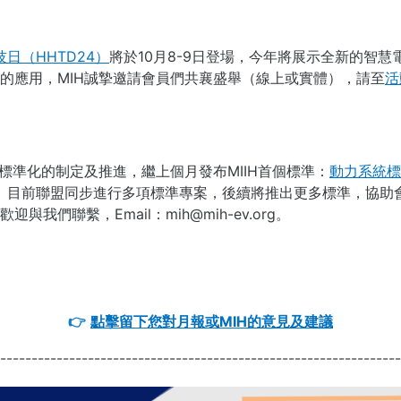
技日（HHTD24）
將於10月8-9日登場，今年將展示全新的智慧
的應用，MIH誠摯邀請會員們共襄盛舉（線上或實體），請至
活
標準化的制定及推進，繼上個月發布MIIH首個標準：
動力系統標準
。目前聯盟同步進行多項標準專案，後續將推出更多標準，協助
我們聯繫，Email：mih@mih-ev.org。
點擊留下您對月報或MIH的意見及建議
👉
----------------------------------------------------------------