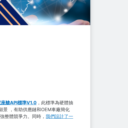
座艙API標準V1.0
，此標準為硬體抽
DV）願景 ，有助供應鏈和OEM車廠簡化
強整體競爭力。同時，
我們設計了一