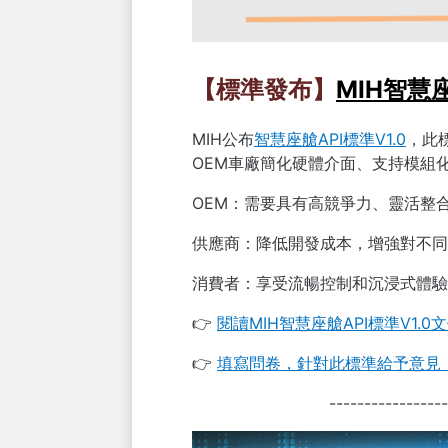
【標準發布】
MIH智慧座
MIH公布
智慧座艙API標準V1.0
，此標
OEM車廠簡化硬體介面、支持模組
OEM：需要具有高競爭力、靈活整
供應商：降低開發成本，增強對不同
消費者：享受流暢控制和沉浸式體驗
👉
閱讀MIH智慧座艙API標準V1.0
👉
填寫問卷，針對此標準給予意見
-----------------