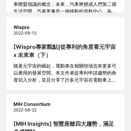
車聯盟倡議的概念：未來，汽車將變成人們第二個
生活空間，汽車更像是一個移動的資料中心，為了
確保車輛在數位化聯網化之後的正常運作，網路安
全就是關鍵，在MIH聯盟之中便設有Security &
Wispro
OTA工作小組專門研究網路安全，從供應商管理、
2022-09-13
資安解決方案的研究、用戶資料保護，再到最新的
區塊鏈及Web3等新興科技，MIH為下世代的電動
[Wispro專家觀點]從專利的角度看元宇宙
車拉起全面安全防護。
x 未來車（下）
隨著元宇宙的崛起，電動車在相關領域也有更多可
以應用的發展空間。本文作者從專利申請趨勢的角
度切入分析，並且分享了許多元宇宙在電動車上可
實際應用的硬體配套以及使用情境。
MIH Consortium
2022-08-22
[MIH Insights] 智慧座艙四大趨勢，滿足