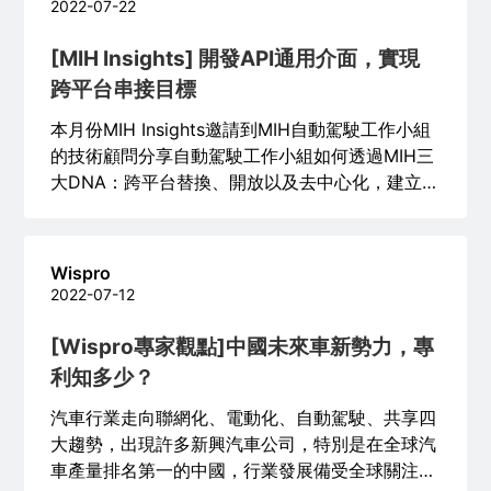
2022-07-22
[MIH Insights] 開發API通用介面，實現
跨平台串接目標
本月份MIH Insights邀請到MIH自動駕駛工作小組
的技術顧問分享自動駕駛工作小組如何透過MIH三
大DNA：跨平台替換、開放以及去中心化，建立起
API（Application Programming Interface）跨平
台通用介面，目標降低產品開發及驗證時間。除此
之外，也分享了自動駕駛工作小組在針對車控和環
Wispro
境感知研究時，所面臨到的挑戰。
2022-07-12
[Wispro專家觀點]中國未來車新勢力，專
利知多少？
汽車行業走向聯網化、電動化、自動駕駛、共享四
大趨勢，出現許多新興汽車公司，特別是在全球汽
車產量排名第一的中國，行業發展備受全球關注，