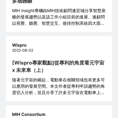
多感體驗
MIH Insight專欄由MIH技術顧問連宏城分享智慧座
艙的發展趨勢以及該工作小組目前的進展。連顧問
以視覺、聽覺、智慧交互、後排控制系統四大面向
說明智慧座艙的發展趨勢，也分析了將智慧座艙介
面標準化的重要性。希望邀請更多夥伴加入工作小
組，共同增強其他感官領域的智慧座艙開發。
Wispro
2022-08-02
[Wispro專家觀點]從專利的角度看元宇宙
x 未來車（上）
隨著元宇宙的崛起，電動車在相關領域也有更多可
以應用的發展空間。本文作者從專利申請趨勢的角
度切入分析，並且分享了許多元宇宙在電動車上可
實際應用的硬體配套以及使用情境，點擊全文查看
元宇宙技術應用在電動車上的趨勢分析。
MIH Consortium