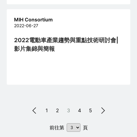
此文剖析中國造車新勢力中較具規模的蔚來、小
鵬、理想及哪吒的專利佈局及背後的戰略 。
MIH Consortium
2022-06-27
2022電動車產業趨勢與重點技術研討會|
影片集錦與簡報
1
2
3
4
5
前往第
頁