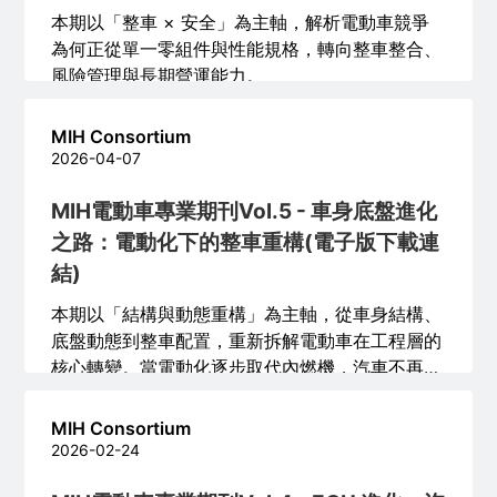
本期以「整車 × 安全」為主軸，解析電動車競爭
為何正從單一零組件與性能規格，轉向整車整合、
風險管理與長期營運能力。
MIH Consortium
2026-04-07
MIH電動車專業期刊Vol.5 - 車身底盤進化
之路：電動化下的整車重構(電子版下載連
結)
本期以「結構與動態重構」為主軸，從車身結構、
底盤動態到整車配置，重新拆解電動車在工程層的
核心轉變。當電動化逐步取代內燃機，汽車不再只
是動力形式的替換，而是牽動力流、材料、控制與
產品設計邏輯的全面改寫。
MIH Consortium
2026-02-24