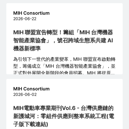
料流、電源散熱、車規驗證、長期更新與應用營
運。
MIH Consortium
2026-06-22
MIH 聯盟宣告轉型！籌組「MIH 台灣機器
智能產業協會」，號召跨域生態系共建 AI
機器新標準
為引領下一世代的產業變革，MIH 聯盟宣布啟動轉
型，籌備成立「MIH 台灣機器智能產業協會」，並
正式對外展開全新階段的會員招募。MIH 將從原有
電動車與智慧移動的堅實基礎出發，以「實體
AI」為核心聚焦領域，全面連結機器人、邊緣運
MIH Consortium
算、智慧硬體與軟體開發夥伴，共同建構面向「AI
2026-06-02
機器」時代的全球開放式軟硬體生態系。
MIH電動車專業期刊Vol.6 - 台灣供應鏈的
新護城河：零組件供應到整車系統工程(電
子版下載連結)